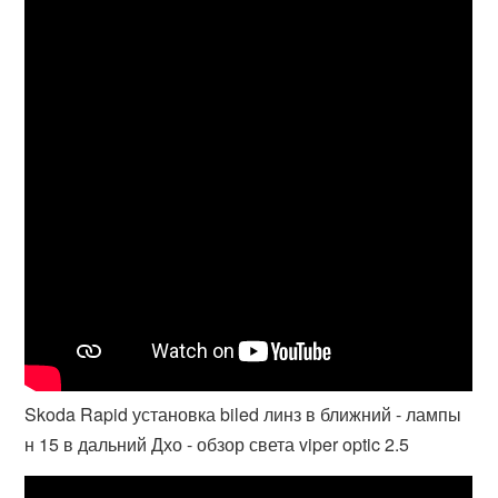
Skoda Rapid установка biled линз в ближний - лампы
н 15 в дальний Дхо - обзор света viper optic 2.5