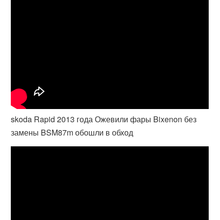
skoda Rapid 2013 года Ожевили фары Bixenon без
замены BSM87m обошли в обход