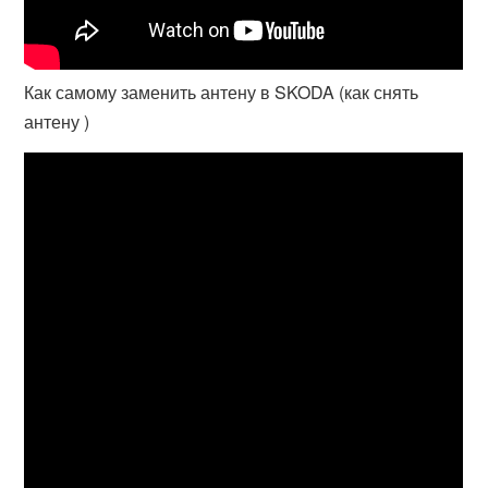
Как самому заменить антену в SKODA (как снять
антену )