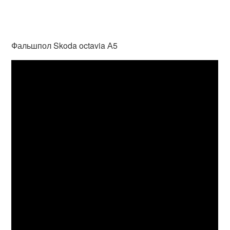
Фальшпол Skoda octavia А5