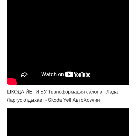
ШКОДА ЙЕТИ БУ Трансформация салона - Лада
Ларгус отдыхает - Skoda Yeti АвтоХозяин