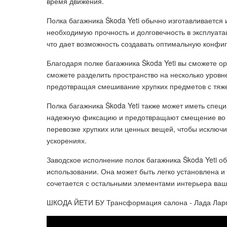
время движения.
Полка багажника Škoda Yeti обычно изготавливается 
необходимую прочность и долговечность в эксплуата
что дает возможность создавать оптимальную конфи
Благодаря полке багажника Škoda Yeti вы сможете о
сможете разделить пространство на несколько уровне
предотвращая смешивание хрупких предметов с тяж
Полка багажника Škoda Yeti также может иметь спец
надежную фиксацию и предотвращают смещение во 
перевозке хрупких или ценных вещей, чтобы исключ
ускорениях.
Заводское исполнение полок багажника Škoda Yeti о
использовании. Она может быть легко установлена и с
сочетается с остальными элементами интерьера ваш
ШКОДА ЙЕТИ БУ Трансформация салона - Лада Ларгус