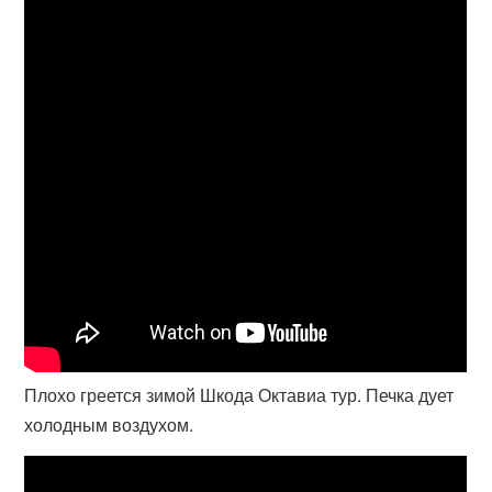
Плохо греется зимой Шкода Октавиа тур. Печка дует
холодным воздухом.