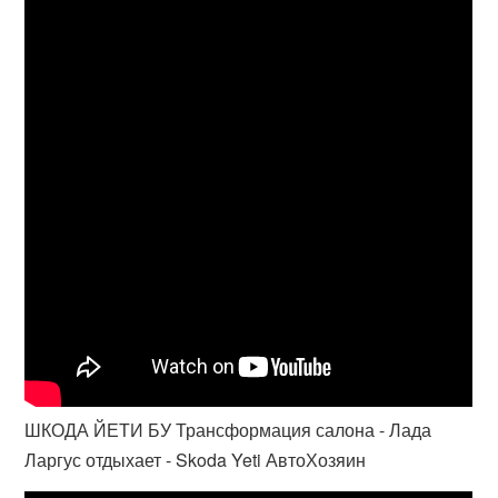
ШКОДА ЙЕТИ БУ Трансформация салона - Лада
Ларгус отдыхает - Skoda Yeti АвтоХозяин