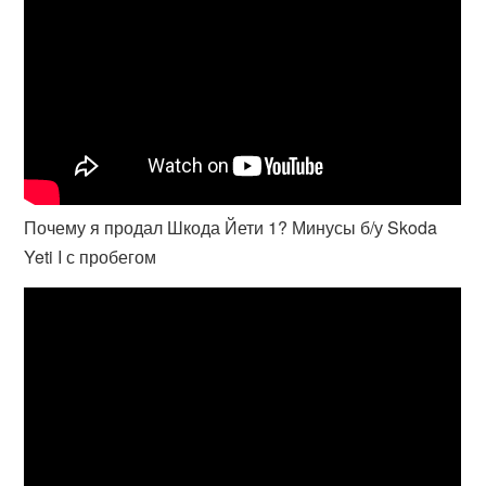
Почему я продал Шкода Йети 1? Минусы б/у Skoda
Yeti I с пробегом