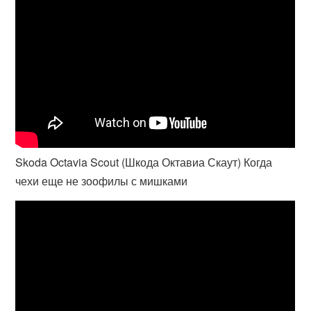
Skoda Octavia Scout (Шкода Октавиа Скаут) Когда
чехи еще не зоофилы с мишками