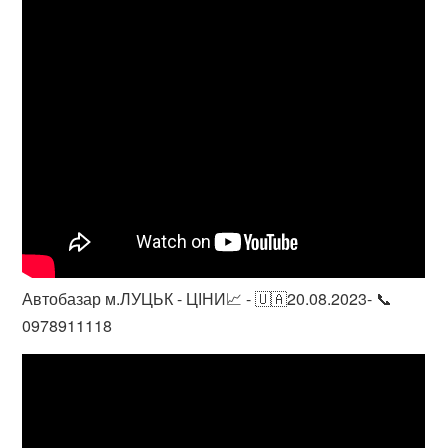
Автобазар м.ЛУЦЬК - ЦІНИ📈 - 🇺🇦20.08.2023- 📞
0978911118