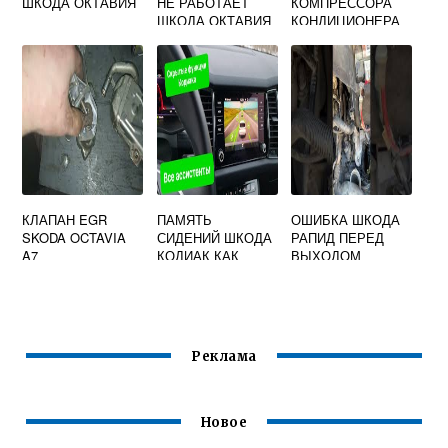
ШКОДА ОКТАВИЯ
НЕ РАБОТАЕТ
КОМПРЕССОРА
ШКОДА ОКТАВИЯ
КОНДИЦИОНЕРА
А5
ШКОДА ОКТАВИЯ
А5
КЛАПАН EGR
ПАМЯТЬ
ОШИБКА ШКОДА
SKODA OCTAVIA
СИДЕНИЙ ШКОДА
РАПИД ПЕРЕД
A7
КОДИАК КАК
ВЫХОДОМ
НАСТРОИТЬ
ПЕРЕВЕДИТЕ В
СЕЛЕКТОР Р
Реклама
Новое