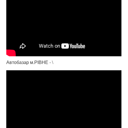
Автобазар м.РІВНЕ - \