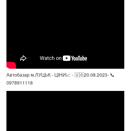
Автобазар м.ЛУЦЬК - ЦІНИ📈 - 🇺🇦20.08.2023- 📞
0978911118