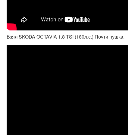
Взял SKODA OСTAVIA 1.8 TSI (180л.с.) Почти пушка.