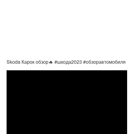
Skoda Карок обзор🔥 #шкода2023 #обзоравтомобиля