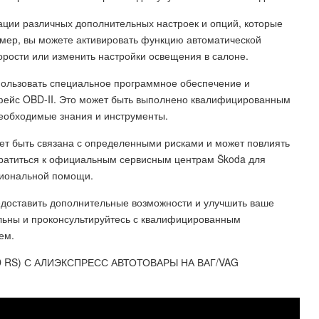
ации различных дополнительных настроек и опций, которые
имер, вы можете активировать функцию автоматической
орости или изменить настройки освещения в салоне.
пользовать специальное программное обеспечение и
рфейс OBD-II. Это может быть выполнено квалифицированным
необходимые знания и инструменты.
жет быть связана с определенными рисками и может повлиять
братиться к официальным сервисным центрам Škoda для
иональной помощи.
едоставить дополнительные возможности и улучшить ваше
ельны и проконсультируйтесь с квалифицированным
ем.
D RS) С АЛИЭКСПРЕСС АВТОТОВАРЫ НА ВАГ/VAG