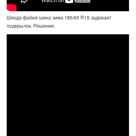
Шкода фабия шина зима 185/65 R15 задевает
подкрылок. Решение.