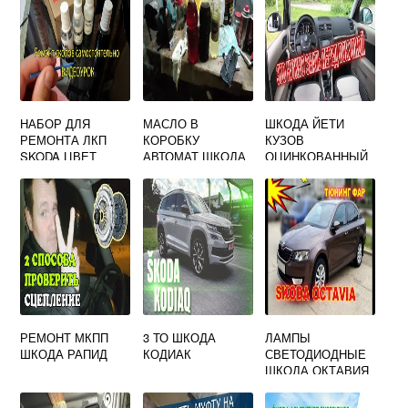
НАБОР ДЛЯ
МАСЛО В
ШКОДА ЙЕТИ
РЕМОНТА ЛКП
КОРОБКУ
КУЗОВ
SKODA ЦВЕТ
АВТОМАТ ШКОДА
ОЦИНКОВАННЫЙ
КОРИЧНЕВЫЙ
ОКТАВИЯ 1.6 А7
ИЛИ НЕТ
МЕТАЛЛИК F8Z
4L4L
3T0050300AF8Z
РЕМОНТ МКПП
3 ТО ШКОДА
ЛАМПЫ
ШКОДА РАПИД
КОДИАК
СВЕТОДИОДНЫЕ
ШКОДА ОКТАВИЯ
А7