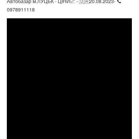
Автобазар м.ЛУЦЬК - ЦІНИ📈 - 🇺🇦20.08.2023- 📞
0978911118