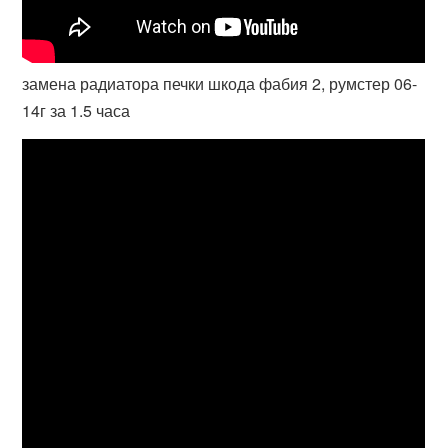
замена радиатора печки шкода фабия 2, румстер 06-
14г за 1.5 часа