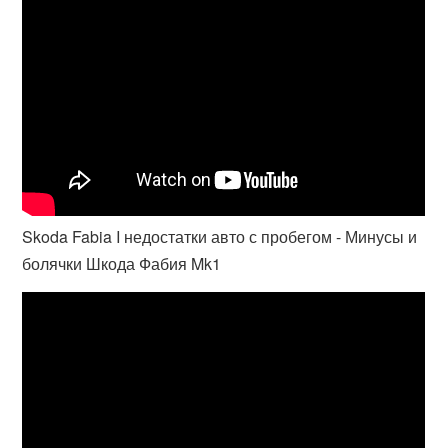
Skoda Fabia I недостатки авто с пробегом - Минусы и
болячки Шкода Фабия Mk1